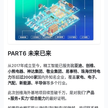
PART6 未来已来
从2017年成立至今，精工智能已服务
比亚迪、创维、
小熊电器、神达集团、敬业集团、易事特、珠海优特电
力
等超
过2000家
国内外知名企业，覆盖
家电、电子、
汽配、新能源、半导体
等多个行业。
此次创维海外基地项目续签破千万，是对我们
“产品
+服务+实力”综合能力
的最好证明。
如果您也想实现从“制造”到“智造”的跨越，欢迎联系精