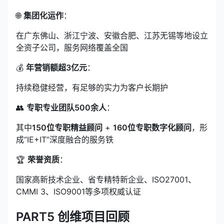
🌐
集团化运作
：
在广东佛山、浙江宁波、安徽合肥、江苏无锡等地设立
全资子公司，服务网络覆盖全国
💰
年营销额超3亿元
：
持续稳健经营，有足够的实力为客户长期护
👥
专职专业团队500余人
：
其中
150位专职
精益顾问
+
160位专职数字化顾问
，形
成“IE+IT”深度融合的服务铁
🏆
荣誉资质
：
国家高新技术企业、省专精特新企业、ISO27001、
CMMI 3
、ISO9001等多项权威认证
PART5 创维项目回顾