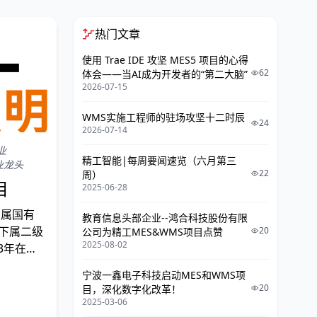
热门文章
使用 Trae IDE 攻坚 MES5 项目的心得
62
体会——当AI成为开发者的“第二大脑”
2026-07-15
WMS实施工程师的驻场攻坚十二时辰
24
2026-07-14
业
精工智能|每周要闻速览（六月第三
业龙头
22
周）
目
2025-06-28
省属国有
教育信息头部企业--鸿合科技股份有限
下属二级
20
公司为精工MES&WMS项目点赞
2025-08-02
93年在深
革创新发
宁波一鑫电子科技启动MES和WMS项
20
目，深化数字化改革！
2025-03-06