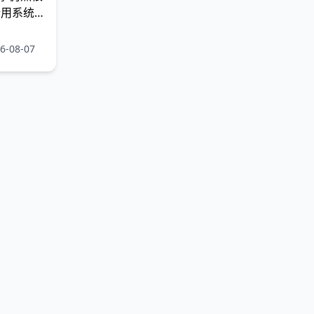
行用系统
率比自己
定投进去
-08-07
万一打水
断是：预
真正让企
 把钱花