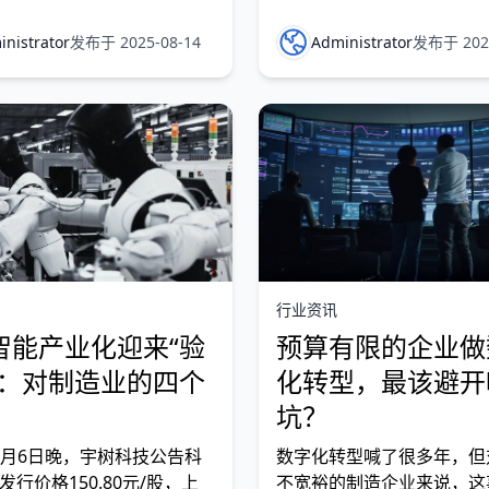
产业 升级。面对“中国制造
”的战略机遇，创维积极推动智
nistrator
发布于 2025-08-14
Administrator
发布于 2025
转型，通过部署WMS（仓储
）、MES（制造执 行系
PS（高级计划排程系统），
从仓储管理到生产
行业资讯
智能产业化迎来“验
预算有限的企业做
”：对制造业的四个
化转型，最该避开
坑？
年8月6日晚，宇树科技公告科
数字化转型喊了很多年，但
发行价格150.80元/股，上
不宽裕的制造企业来说，这