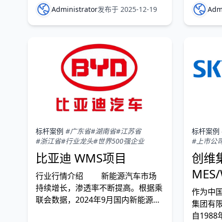
业规模
Administrator
发布于 2025-12-19
Admi
标杆案例
#广东省
#湖南省
#江苏省
标杆案例
#浙江省
#行业龙头
#世界500强企业
#上市公
比亚迪 WMS项目
创维
MES
行业行情介绍 新能源汽车市场
持续增长，渗透率不断提高。根据乘
作为中
联会数据，2024年9月国内新能源乘
集团有限公
用车渗透率达53.3%，较去年同期大
自198