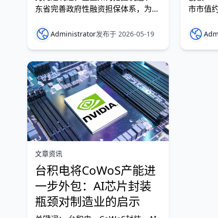
东省完善政府性融资担保体系，为电
市市值约
子信息、人工智能、低空经济等先进
Deep
制造业集群“增信护航”。在这场数字
售的消
Administrator
发布于 2026-05-19
Admi
化浪潮中，制造业企业如何抓住机
前，工信
遇？大中小企业又该何去何从？
年创新
人与具
大专题之
文章资讯
台积电将CoWoS产能进
一步外包：AI芯片封装
瓶颈对制造业的启示