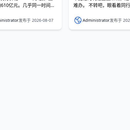
610亿元。几乎同一时间，
难办。 不转吧，眼看着同
Seek、腾讯等机构入围战略配
管生产、管仓库，订单准交
息也同步披露。而就在一周
高出一大截；转吧，又不确
nistrator
发布于 2026-08-07
Administrator
发布于 2026
部等七部门联合启动2026
的钱到底能不能见到效果，
任务揭榜挂帅工作，人形机器
漂了怎么办。 一个基本判
身智能技术被列为未来产业五
算少不是转型失败的理由，
首。 对制造业管
业翻车的是方向性的错误。
错地方，比不