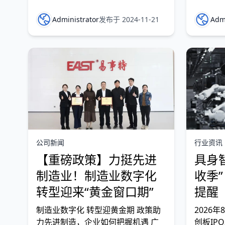
幅提升。新能源汽车市场竞争日益激
术创新与
烈，各大车企纷纷推出新产品和技
2025
Administrator
发布于 2024-11-21
Admi
术，以满足消费者日益多样化的需
能制造
求。 比亚迪是一家致力于“用技
管理系统
术创新，满足人们对美好生活的向
统）和A
往”的
构建了
公司新闻
行业资讯
【重磅政策】力挺先进
具身
制造业！制造业数字化
收季
转型迎来“黄金窗口期”
提醒
制造业数字化 转型迎黄金期 政策助
2026
力先进制造，企业如何把握机遇 广
创板IPO