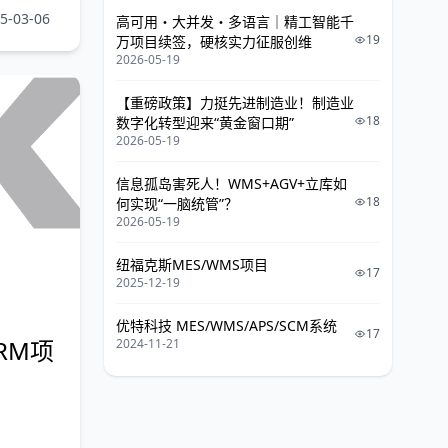
-03-06
高可用・大并发・多语言｜精工智能千
19
万项目续签，硬核实力征服创维
2026-05-19
【重磅政策】力挺先进制造业！制造业
18
数字化转型迎来“黄金窗口期”
2026-05-19
信息孤岛害死人！WMS+AGV+立库如
18
何实现“一脑统管”？
2026-05-19
纽福克斯MES/WMS项目
17
2025-12-19
优特科技 MES/WMS/APS/SCM系统
17
SRM项
2024-11-21