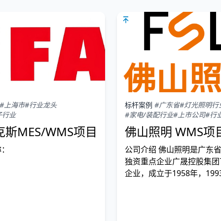
#上海市
#行业龙头
标杆案例
#广东省
#灯光照明行
子行业
#家电/装配行业
#上市公司
#行
斯MES/WMS项目
佛山照明 WMS项
称：
公司介绍 佛山照明是广东
独资重点企业广晟控股集团
企业，成立于1958年，19
交所上市，经过66年的改
展，已成长为国内照明行业