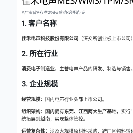
佳禾电声MES/WMS/TPM/
#广东省
#行业龙头
#家电/装配行业
1. 客户名称
佳禾电声科技股份有限公司
（深交所创业板上市公司
2. 所在行业
消费电子制造业
，主营电声产品的研发、制造与销售
3. 企业规模
经营规模：
国内电声行业头部上市公司。
组织架构：国内
拥有
东莞、江西两大生产基地
，实行
统拓展到
越南
，实现整体管控。
运营复杂性：
涉及大规模原材料采购、跨厂区物料转