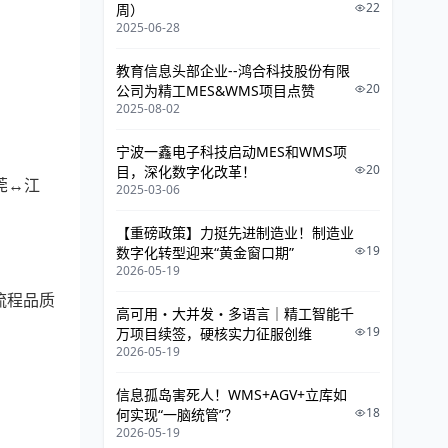
22
周）
5.4 设备管理系统与IOT平台（TPM）
2025-06-28
5.5 系统集成方案
教育信息头部企业--鸿合科技股份有限
20
公司为精工MES&WMS项目点赞
6. 主要成果
2025-08-02
管理效益提升
宁波一鑫电子科技启动MES和WMS项
20
目，深化数字化改革！
7. 客户证言
莞↔江
2025-03-06
项目关键成功因素
【重磅政策】力挺先进制造业！制造业
19
数字化转型迎来“黄金窗口期”
8. 未来展望
2026-05-19
深化智能协同
流程品质
高可用・大并发・多语言｜精工智能千
扩展供应链协同
19
万项目续签，硬核实力征服创维
2026-05-19
数据驱动决策
信息孤岛害死人！WMS+AGV+立库如
18
何实现“一脑统管”？
2026-05-19