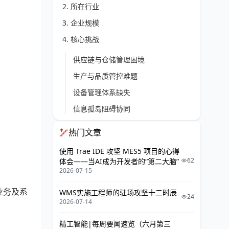
2. 所在行业
3. 企业规模
4. 核心挑战
供应链与仓储管理困境
生产与品质管控难题
设备管理体系缺失
信息孤岛阻碍协同
5. 解决方案
热门文章
5.1 整体解决方案架构
使用 Trae IDE 攻坚 MES5 项目的心得
62
体会——当AI成为开发者的“第二大脑”
数据采集层
2026-07-15
业务应用层
业务及系
WMS实施工程师的驻场攻坚十二时辰
24
2026-07-14
5.2 智能仓储管理系统（WMS）
5.3 全流程质量管理系统（QMS）
精工智能|每周要闻速览（六月第三