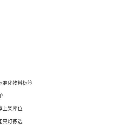
标准化物料标签
单
荐上架库位
能亮灯拣选