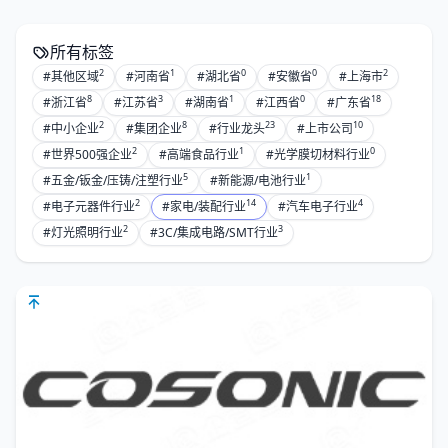
所有标签
2
1
0
0
2
#其他区域
#河南省
#湖北省
#安徽省
#上海市
8
3
1
0
18
#浙江省
#江苏省
#湖南省
#江西省
#广东省
2
8
23
10
#中小企业
#集团企业
#行业龙头
#上市公司
2
1
0
#世界500强企业
#高端食品行业
#光学膜切材料行业
5
1
#五金/钣金/压铸/注塑行业
#新能源/电池行业
2
14
4
#电子元器件行业
#家电/装配行业
#汽车电子行业
2
3
#灯光照明行业
#3C/集成电路/SMT行业