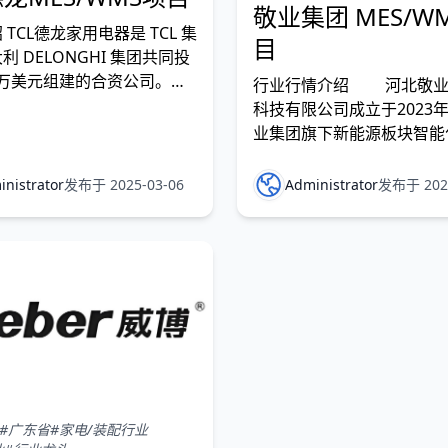
敬业集团 MES/W
 TCL德龙家用电器是 TCL 集
目
利 DELONGHI 集团共同投
0 万美元组建的合资公司。
行业行情介绍 河北敬业
龙致力于空气质量改善事业，
科技有限公司成立于2023
人类提供更为舒适的环境，是
业集团旗下新能源板块智能
和移动空调重要的研发机构之
业。公司积极推行“30·60”
是除湿机和移动空调专业生产
标，推行产业链融合发展，
nistrator
发布于 2025-03-06
Administrator
发布于 2024
L 德龙 2005 年落户于中国
品研发、制造、销售、运维
业基地
体，开展大容量储能电池系
电池系统、CCS(Cell Contac
System)集成母排等核
#广东省
#家电/装配行业