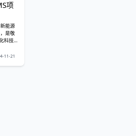
MS项
新能源
年，是敬
化科技企
双碳目
集储能产
-11-21
服务于一
统、动力
t