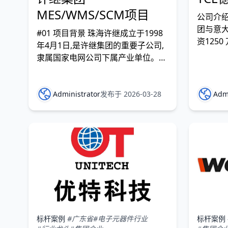
MES/WMS/SCM项目
公司介绍
团与意大
#01 项目背景 珠海许继成立于1998
资125
年4月1日,是许继集团的重要子公司,
TCL德
隶属国家电网公司下属产业单位。专
努力为
业从事电力系统配电网自动化系统软
除湿机
硬件、智能配电终端、智能一次开关
一，也
设备的研发、生产、工程和销售，是
Administrator
发布于 2026-03-28
Admi
基地。TC
许继集团配网自动化技术研发生产基
家电产
地。为帮助工厂进行数字化智能化升
级,以企业十四五规划愿景为目标,
标杆案例
#广东省
#电子元器件行业
标杆案例