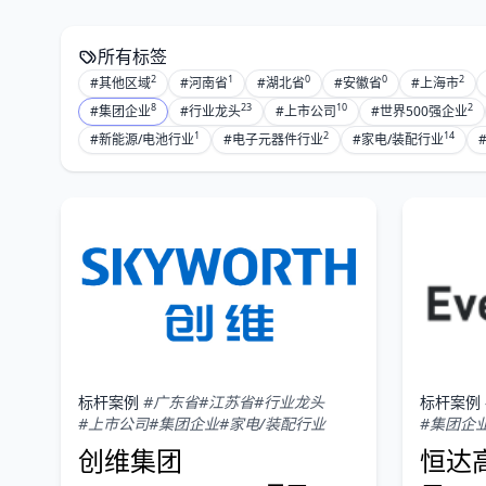
所有标签
2
1
0
0
2
#其他区域
#河南省
#湖北省
#安徽省
#上海市
8
23
10
2
#集团企业
#行业龙头
#上市公司
#世界500强企业
1
2
14
#新能源/电池行业
#电子元器件行业
#家电/装配行业
标杆案例
#广东省
#江苏省
#行业龙头
标杆案例
#上市公司
#集团企业
#家电/装配行业
#集团企
创维集团
恒达高