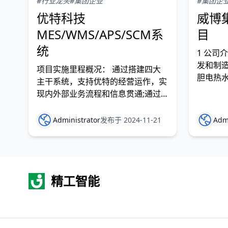
#行业龙头
#集团企业
#集团企
优特科技
威博集
MES/WMS/APS/SCM系
目
统
1 公司
发和制
项目实施里程概况： 通过搭建四大
胆电热水
主干系统，支持优特的经营运作，实
来，威
现内外部业务流程和信息贯通;通过
产电热水
搭建四大主干系统，支持优特的经营
20个中
运作，实现内外部业务流程和信息贯
Administrator
发布于 2024-11-21
Admi
通;通过搭建四大主干系统，支持优
特的经营运作，实现内外部业务流程
和信息贯通。 项目价值展示1：计划
模块 1)通过计划排产系统，将排产过
精工智能
程纳入