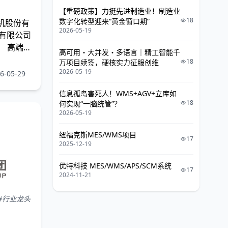
【重磅政策】力挺先进制造业！制造业
18
数字化转型迎来“黄金窗口期”
机股份有
2026-05-19
有限公司
： 高端装
高可用・大并发・多语言｜精工智能千
18
万项目续签，硬核实力征服创维
2026-05-19
-05-29
信息孤岛害死人！WMS+AGV+立库如
18
何实现“一脑统管”？
2026-05-19
纽福克斯MES/WMS项目
17
2025-12-19
优特科技 MES/WMS/APS/SCM系统
17
2024-11-21
#行业龙头