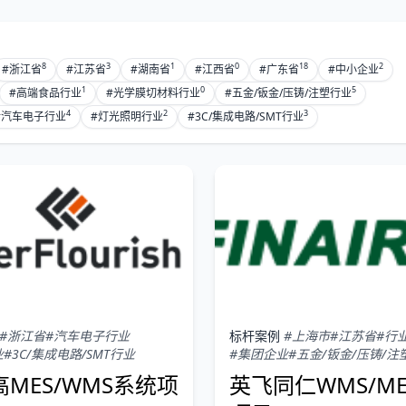
8
3
1
0
18
2
#浙江省
#江苏省
#湖南省
#江西省
#广东省
#中小企业
1
0
5
#高端食品行业
#光学膜切材料行业
#五金/钣金/压铸/注塑行业
4
2
3
#汽车电子行业
#灯光照明行业
#3C/集成电路/SMT行业
#浙江省
#汽车电子行业
标杆案例
#上海市
#江苏省
#行
业
#3C/集成电路/SMT行业
#集团企业
#五金/钣金/压铸/注
MES/WMS系统项
英飞同仁WMS/M