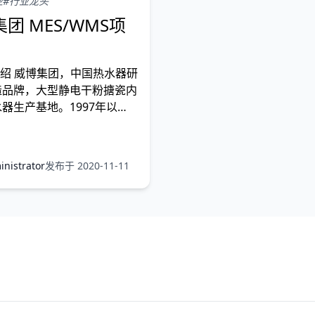
业
#行业龙头
团 MES/WMS项
介绍 威博集团，中国热水器研
造品牌，大型静电干粉搪瓷内
器生产基地。1997年以
博专注做好电热水器，累计生
器超过1000万台，为超过
国著名品牌进行
nistrator
发布于 2020-11-11