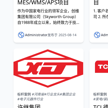
MES/WMS/APS项目
目
作为中国家电行业的领军企业，创维
1. 客
集团有限公司（Skyworth Group）
司 2. 
自1988年成立以来，始终致力于技
术创新与产业 升级。面对“中国制造
2025”的战略机遇，创维积极推动智
Administrator
发布于 2025-08-14
Admi
能制造转型，通过部署WMS（仓储
管理系统）、MES（制造执 行系
统）和APS（高级计划排程系统），
构建了从仓储管理到生产
标杆案例
#河南省
#行业龙头
#集团企业
标杆案例
#电子元器件行业
#家电/装
许继集团
TCL