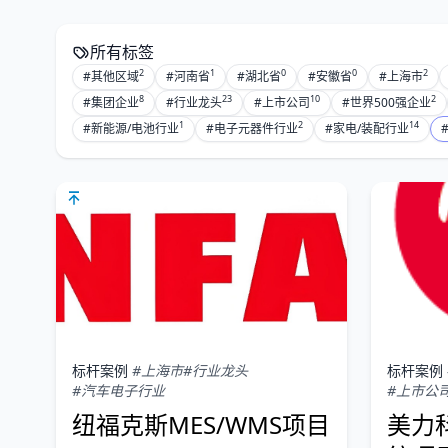
所有标签
2
1
0
0
2
#其他区域
#河南省
#湖北省
#安徽省
#上海市
8
23
10
2
#集团企业
#行业龙头
#上市公司
#世界500强企业
1
2
14
#新能源/电池行业
#电子元器件行业
#家电/装配行业
标杆案例
#上海市
#行业龙头
标杆案例
#汽车电子行业
#上市公
纽福克斯MES/WMS项目
美力科