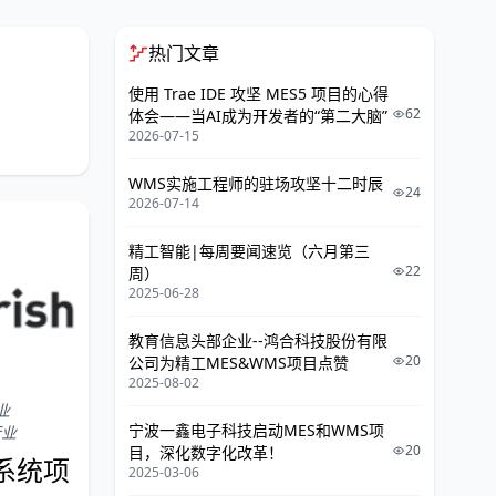
热门文章
使用 Trae IDE 攻坚 MES5 项目的心得
62
体会——当AI成为开发者的“第二大脑”
2026-07-15
WMS实施工程师的驻场攻坚十二时辰
24
2026-07-14
精工智能|每周要闻速览（六月第三
22
周）
2025-06-28
教育信息头部企业--鸿合科技股份有限
20
公司为精工MES&WMS项目点赞
2025-08-02
业
宁波一鑫电子科技启动MES和WMS项
行业
20
目，深化数字化改革！
S系统项
2025-03-06