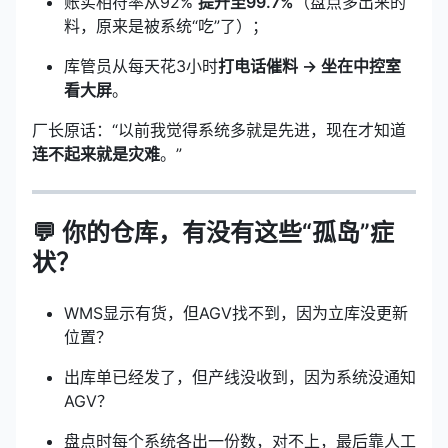
账实相符率从92%
提升至99.7%
（盘点多出来的
料，原来是被系统“吃”了）；
库管员从每天花3小时
打电话催料 → 坐在中控室
看大屏
。
厂长原话：“以前我觉得系统多就是先进，现在才知道
连不起来就是灾难
。”
💬 你的仓库，有没有这些“孤岛”症
状？
WMS显示有货，但AGV找不到，因为立库没更新
位置？
出库单已经发了，但产线没收到，因为系统没通知
AGV？
盘点时每个系统各出一份数，对不上，最后靠人工