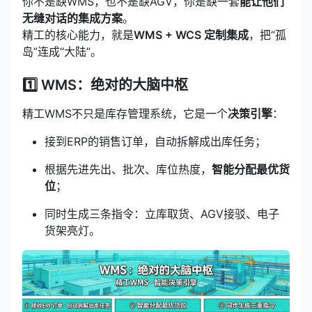
你不是缺WMS，也不是缺AGV，你是缺一套
能让他们
无缝对话的集成方案
。
精工的核心能力，就是
WMS + WCS 定制集成
，把“孤
岛”连成“大陆”。
1️⃣ WMS：绝对的大脑中枢
精工WMS不只是库存管理系统，它是一个
决策引擎
：
接到ERP的销售订单，自动拆解成出库任务；
根据先进先出、批次、库位热度，
智能分配最优货
位
；
同时生成三条指令：立库取货、AGV接驳、电子
货架亮灯。