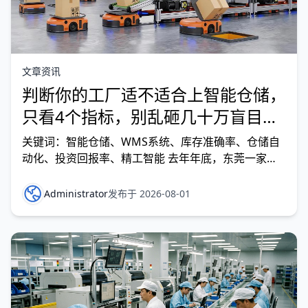
文章资讯
判断你的工厂适不适合上智能仓储，
只看4个指标，别乱砸几十万盲目改
造纯纯浪费钱
关键词：智能仓储、WMS系统、库存准确率、仓储自
动化、投资回报率、精工智能 去年年底，东莞一家电
子厂的老板老周找到我，说他花了80万上了一套智能
仓储系统——立体库、AGV、WMS全配齐了。结果三
Administrator
发布于 2026-08-01
个月过去，仓库不但没“智能”起来，反而更乱了：AGV
在通道里“迷路”，立体库的货叉频繁抓错货物，最后不
得不