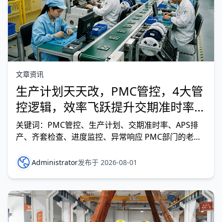
文章资讯
生产计划天天改，PMC管控，4大管
控逻辑，效率飞跃提升交期准时率从
50%提升到95%
关键词：PMC管控、生产计划、交期准时率、APS排
产、齐套检查、进度监控、异常响应 PMC部门的老
张，桌上永远摆着三台手机，两台座机。电话铃声此起
彼伏——销售催订单、采购说物料没到、车间反馈设备
Administrator
发布于 2026-08-01
故障、仓库说半成品堆不下。每天从早上八点开始，他
就在“改计划”和“救火”之间循环，忙到晚上十点，一看
数据：