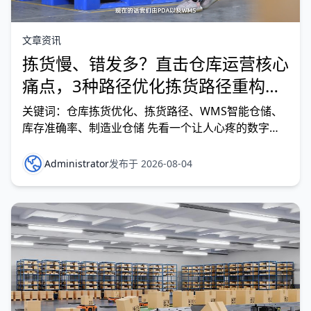
文章资讯
拣货慢、错发多？直击仓库运营核心
痛点，3种路径优化拣货路径重构效
率直接提升40%！
关键词：仓库拣货优化、拣货路径、WMS智能仓储、
库存准确率、制造业仓储 先看一个让人心疼的数字：
在传统“人找货”模式下，拣货员的行走时间占整个拣货
作业时间的60%以上，而真正用于“拣取”的动作不到
Administrator
发布于 2026-08-04
30%。 也就是说，仓管人员每天三分之二的时间都花
在了路上。一个订单可能需要从A区走到D区，再到B
区，来