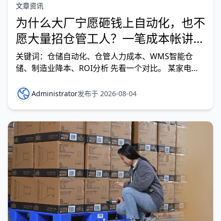
文章资讯
为什么大厂宁愿砸钱上自动化，也不
愿大量招仓管工人？一笔成本帐讲透
底层逻辑
关键词：仓储自动化、仓管人力成本、WMS智能仓
储、制造业降本、ROI分析 先看一个对比。 某家电企
业，仓库面积8000平方米，日处理订单500单，传统模
式下配置了12名拣货员、4名理货员、2名单据录入
Administrator
发布于 2026-08-04
员、1名仓库主管，合计19人。按年均综合成本（工资
+社保+食宿+福利+管理成本）每人8万元计算，一年