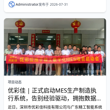
的关键一环，此次合作标志着公司从“经验驱动”向“数
Administrator
发布于 2026-07-31
据驱动”迈出了实质性一步，也意味着河北方通的数字
化转型进入全面提速的新阶段。 01-深耕滤清器领域
项目动态
优彩佳 | 正式启动MES生产制造执
行系统，告别经验驱动，拥抱数据驱
动，引领键盘智造升级
近日，深圳市优彩佳科技有限公司与广东精工智能系统